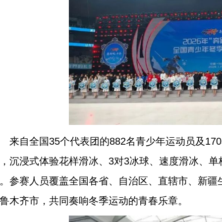
自全国35个代表团的882名青少年运动员及17
，沉浸式体验花样滑冰、3对3冰球、速度滑冰、
。参赛人员覆盖全国各省、自治区、直辖市、新疆
鲁木齐市，共同奏响冬季运动的青春乐章。