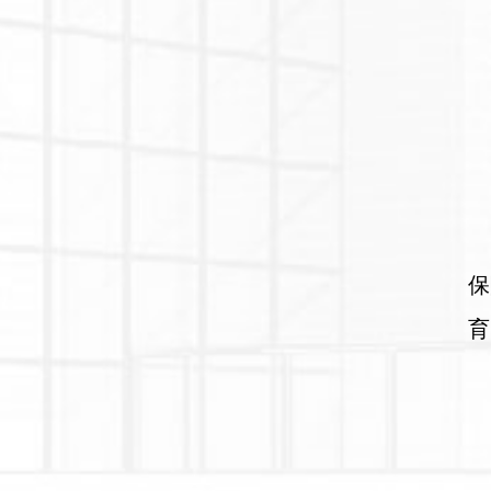
本
保
育