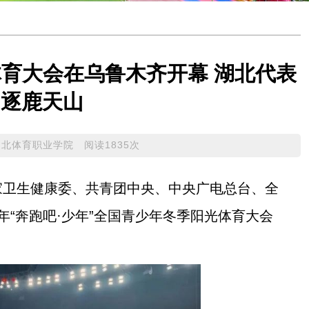
体育大会在乌鲁木齐开幕 湖北代表
”逐鹿天山
湖北体育职业学院 阅读1835次
卫生健康委、共青团中央、中央广电总台、全
年“奔跑吧·少年”全国青少年冬季阳光体育大会