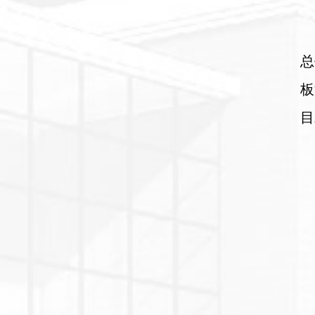
湖
总
板
目