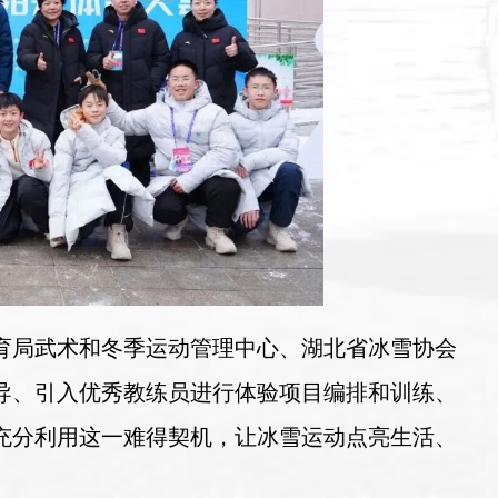
局武术和冬季运动管理中心、湖北省冰雪协会
导、引入优秀教练员进行体验项目编排和训练、
充分利用这一难得契机，让冰雪运动点亮生活、