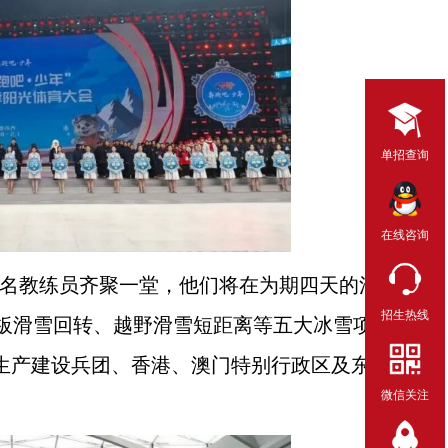
单招查询
在线咨询
0名教练员齐聚一堂，他们将在为期四天的活动
招生热线
单板滑雪回转、越野滑雪短距离等五大冰雪项
生产建设兵团、香港、澳门特别行政区及东道主
微信关注