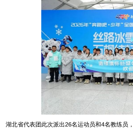
北省代表团此次派出26名运动员和4名教练员，