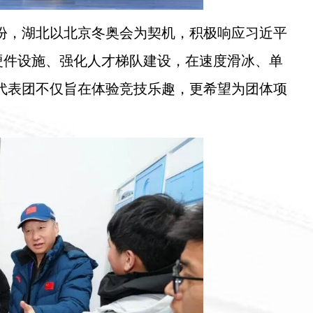
，湖北以北京冬奥会为契机，积极响应习近平
硬件设施、强化人才梯队建设，在速度滑冰、单
代表团不仅旨在体验竞技乐趣，更希望为团体项