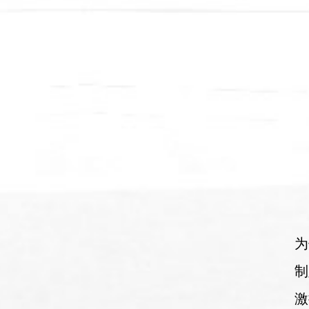
在
为
制
激