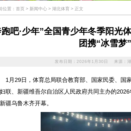
前位置：
首页
>
新闻中心
>
湖北体育
> 正文
奔跑吧·少年”全国青少年冬季阳光
团携“冰雪梦
发布日期：2026年1月30日 来源：
月29日，体育总局联合教育部、国家民委、国家
妇联、新疆维吾尔自治区人民政府共同主办的2026
新疆乌鲁木齐开幕。